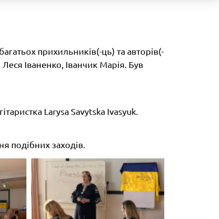
багатьох прихильників(-ць) та авторів(-
Леся Іваненко, Іванчик Марія. Був
таристка Larysa Savytska Ivasyuk.
ня подібних заходів.