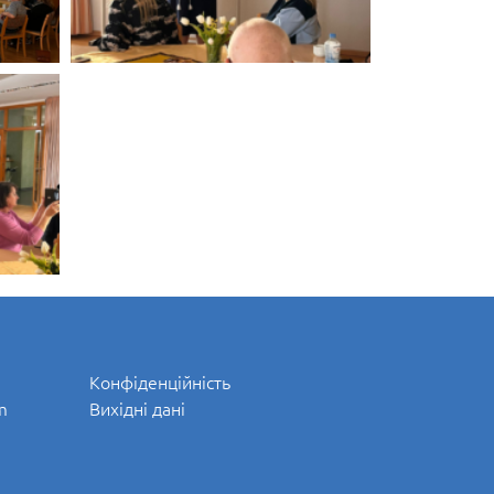
Конфіденційність
m
Вихідні дані