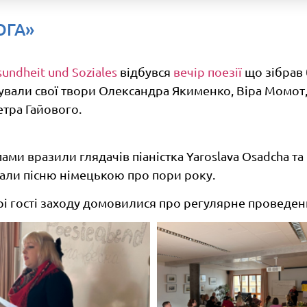
ОГА»
undheit und Soziales
відбувся
вечір поезії
що зібрав 
вали свої твори Олександра Якименко, Віра Момот, 
етра Гайового.
 вразили глядачів піаністка Yaroslava Osadcha та гі
ували пісню німецькою про пори року.
рі гості заходу домовилися про регулярне проведен