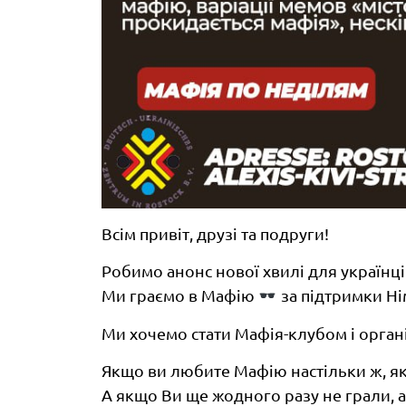
Всім привіт, друзі та подруги!
Робимо анонс нової хвилі для українців
Ми граємо в Мафію
за підтримки Ні
Ми хочемо стати Мафія-клубом і органі
Якщо ви любите Мафію настільки ж, як і
А якщо Ви ще жодного разу не грали, ал