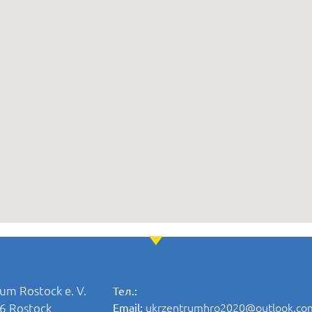
um Rostock e. V.
Тел.:
ukrzentrumhro2020@outlook.co
06 Rostock
Email: