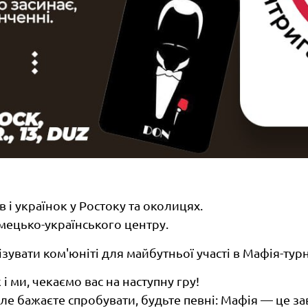
 і українок у Ростоку та околицях.
мецько-українського центру.
зувати ком'юніті для майбутньої участі в Мафія-турн
 ми, чекаємо вас на наступну гру!
е бажаєте спробувати, будьте певні: Мафія — це зав