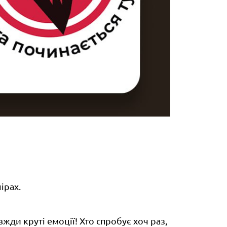
ірах.
жди круті емоції! Хто спробує хоч раз,