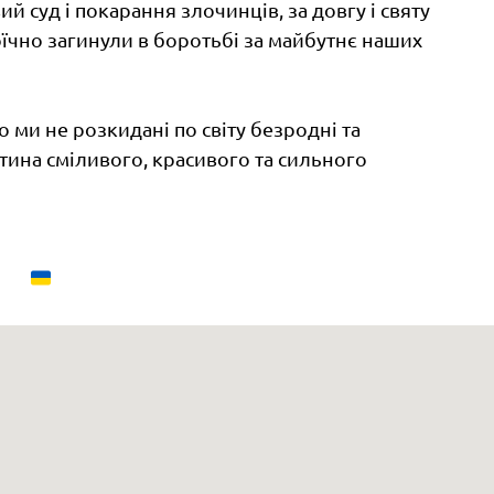
й суд і покарання злочинців, за довгу і святу
роїчно загинули в боротьбі за майбутнє наших
о ми не розкидані по світу безродні та
тина сміливого, красивого та сильного