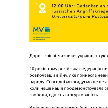
Дорогі співвітчизники, українці та укр
10 років тому російська федерація не
розпочавши війну, яка принесла нев
народу. Сьогодні ми згадуємо це не ли
коли наша нація продемонструвала с
свободи, єдність та згуртованість.
У річницю повномасштабного вторгн