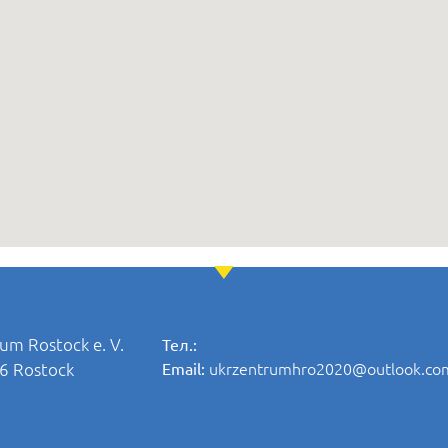
um Rostock e. V.
Тел.:
ukrzentrumhro2020@outlook.co
06 Rostock
Email: