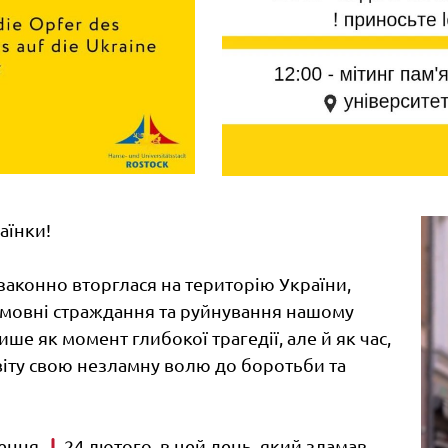
аїнки!
законно вторглася на територію України,
имовні страждання та руйнування нашому
ше як момент глибокої трагедії, але й як час,
віту свою незламну волю до боротьби та
ення,
24 лютого, в цей день, який зламав