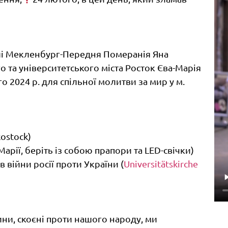
млі Мекленбург-Передня Померанія Яна
о та університетського міста Росток Єва-Марія
о 2024 р. для спільної молитви за мир у м.
Rostock)
 Марії, беріть із собою прапори та LED-свічки)
 війни росії проти України (
Universitätskirche
ни, скоєні проти нашого народу, ми