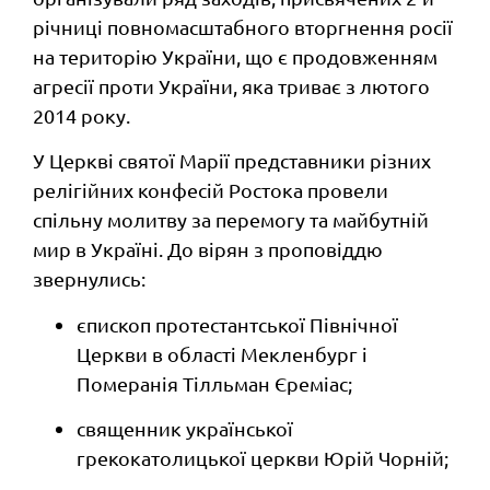
річниці
повномасштабного вторгнення росії
на територію України, що є продовженням
агресії проти України, яка триває з лютого
2014 року.
У Церкві святої Марії представники різних
релігійних конфесій Ростока провели
спільну молитву за перемогу та майбутній
мир в Україні. До вірян з проповіддю
звернулись:
єпископ протестантської Північної
Церкви в області Мекленбург і
Померанія Тілльман Єреміас;
cвященник української
грекокатолицької церкви Юрій Чорній;