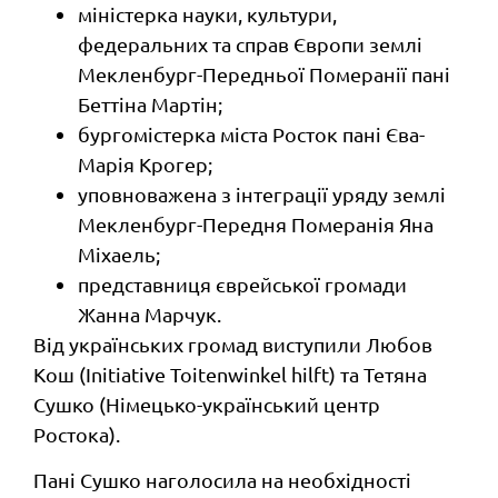
міністерка науки, культури,
федеральних та справ Європи землі
Мекленбург-Передньої Померанії пані
Беттіна Мартін;
бургомістерка міста Росток пані Єва-
Марія Крогер;
уповноважена з інтеграції уряду землі
Мекленбург-Передня Померанія Яна
Міхаель;
представниця єврейської громади
Жанна Марчук.
Від українських громад виступили Любов
Кош (Initiative Toitenwinkel hilft) та Тетяна
Сушко (Німецько-український центр
Ростока).
Пані Сушко наголосила на необхідності