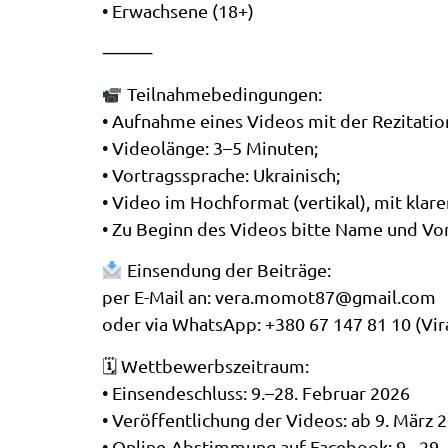
• Erwachsene (18+)
⸻
Teilnahmebedingungen:
• Aufnahme eines Videos mit der Rezitatio
• Videolänge: 3–5 Minuten;
• Vortragssprache: Ukrainisch;
• Video im Hochformat (vertikal), mit klar
• Zu Beginn des Videos bitte Name und Vo
Einsendung der Beiträge:
per E-Mail an: vera.momot87@gmail.com
oder via WhatsApp: +380 67 147 81 10 (Vi
🗓 Wettbewerbszeitraum:
• Einsendeschluss: 9.–28. Februar 2026
• Veröffentlichung der Videos: ab 9. März 
• Online-Abstimmung auf Facebook: 9.–29.