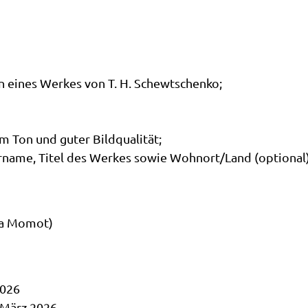
n eines Werkes von T. H. Schewtschenko;
em Ton und guter Bildqualität;
rname, Titel des Werkes sowie Wohnort/Land (optional
ra Momot)
2026
 März 2026