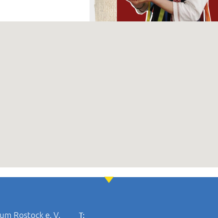
um Rostock e. V.
T: