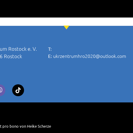
um Rostock e. V.
T:
ukrzentrumhro2020@outlook.com
06 Rostock
E:
zt pro bono von Heike Scherze